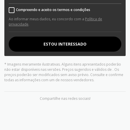
Compreendo e aceito os termos e condições
Ao informar meus dados, eu concordo com a
Política de
privacidade
.
ESTOU INTERESSADO
* Imagens meramente ilustrativas. Alguns itens apresentados poderão
não estar disponíveis nas versões. Preços sugeridos e válidos de
. Os
preços poderão ser modificados sem aviso prévio. Consulte e confirme
todas as informações com um de nossos vendedores.
Compartilhe nas redes sociais!