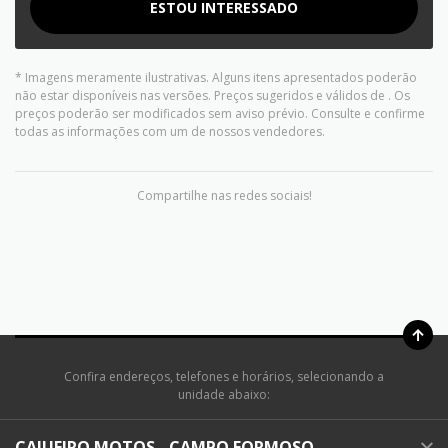
ESTOU INTERESSADO
* Imagens meramente ilustrativas. Alguns itens apresentados poderão
não estar disponíveis nas versões. Preços sugeridos e válidos de
. Os
preços poderão ser modificados sem aviso prévio. Consulte e confirme
todas as informações com um de nossos vendedores.
Compartilhe nas redes sociais!
Confira endereços, telefones e horários, selecionando a
unidade abaixo:
CAJUEIRO MOTOS - CAMPO FORMOSO