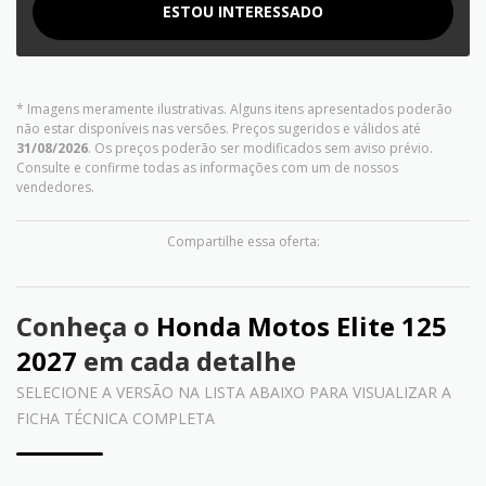
ESTOU INTERESSADO
* Imagens meramente ilustrativas. Alguns itens apresentados poderão
não estar disponíveis nas versões. Preços sugeridos e válidos até
31/08/2026
. Os preços poderão ser modificados sem aviso prévio.
Consulte e confirme todas as informações com um de nossos
vendedores.
Compartilhe essa oferta:
Conheça o
Honda Motos Elite 125
2027
em cada detalhe
SELECIONE A VERSÃO NA LISTA ABAIXO PARA VISUALIZAR A
FICHA TÉCNICA COMPLETA