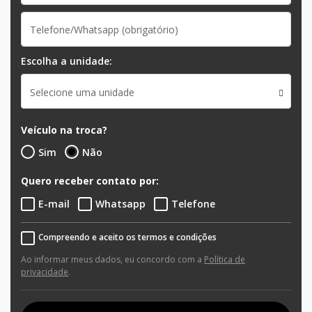
Escolha a unidade:
Selecione uma unidade
Veículo na troca?
Sim
Não
Quero receber contato por:
E-mail
Whatsapp
Telefone
Compreendo e aceito os termos e condições
Ao informar meus dados, eu concordo com a
Política de
privacidade
.