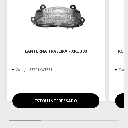
LANTERNA TRASEIRA - XRE 300
RODA
Código: 33701KWTFB1
Códi
ESTOU INTERESSADO